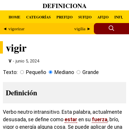
DEFINICIONA
HOME
CATEGORÍAS
PREFIJO
SUFIJO
AFIJO
INFIJO
◄ vigorizar
vigilia ►
vigir
V
- junio 5, 2024
Texto:
Pequeño
Mediano
Grande
Definición
Verbo neutro intransitivo. Esta palabra, actualmente
desusada, se define como
estar
en su
fuerza
, brío,
vigor o energía alguna cosa. Se puede aplicar de una