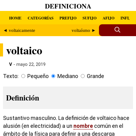
DEFINICIONA
HOME
CATEGORÍAS
PREFIJO
SUFIJO
AFIJO
INFIJO
◄ voltaicamente
voltaísmo ►
voltaico
V
- mayo 22, 2019
Texto:
Pequeño
Mediano
Grande
Definición
Sustantivo masculino. La definición de voltaico hace
alusión (en electricidad) a un
nombre
común en el
ámbito de la física para definir a una descarga