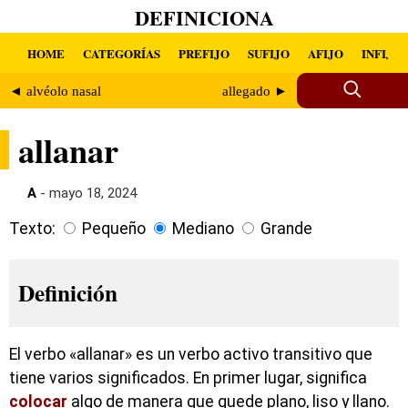
DEFINICIONA
HOME
CATEGORÍAS
PREFIJO
SUFIJO
AFIJO
INFIJO
◄ alvéolo nasal
allegado ►
allanar
A
- mayo 18, 2024
Texto:
Pequeño
Mediano
Grande
Definición
El verbo «allanar» es un verbo activo transitivo que
tiene varios significados. En primer lugar, significa
colocar
algo de manera que quede plano, liso y llano.