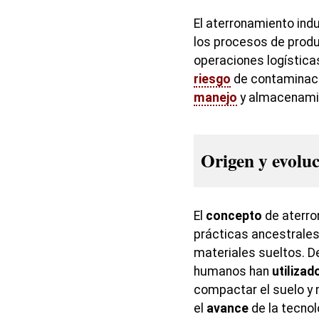
El aterronamiento indu
los procesos de produc
operaciones logística
riesgo
de contaminaci
manejo
y almacenami
Origen y evolu
El
concepto
de aterro
prácticas ancestrales 
materiales sueltos. D
humanos han
utilizad
compactar el suelo y 
el
avance
de la tecnol