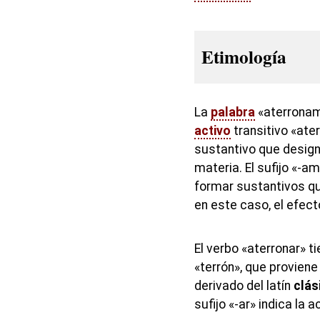
Etimología
La
palabra
«aterronam
activo
transitivo «ater
sustantivo que desig
materia. El sufijo «-a
formar sustantivos q
en este caso, el efect
El verbo «aterronar» t
«terrón», que proviene
derivado del latín
clás
sufijo «-ar» indica la 