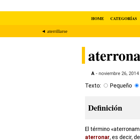
HOME
CATEGORÍAS
◄ aterrillarse
aterron
A
- noviembre 26, 2014
Texto:
Pequeño
Definición
El término «aterronam
aterronar
, es decir, 