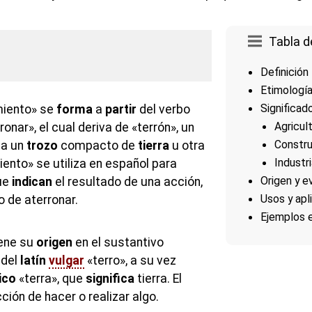
Tabla d
Definición
Etimologí
Significad
iento» se
forma
a
partir
del verbo
Agricult
ronar», el cual deriva de «terrón», un
Constru
na un
trozo
compacto de
tierra
u otra
Industr
miento» se utiliza en español para
Origen y e
ue
indican
el resultado de una acción,
Usos y ap
o de aterronar.
Ejemplos 
iene su
origen
en el sustantivo
 del
latín
vulgar
«terro», a su vez
ico
«terra», que
significa
tierra. El
acción de hacer o realizar algo.