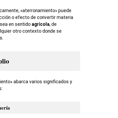
gicamente, «aterronamiento» puede
ción o efecto de convertir materia
 sea en sentido
agrícola
, de
lquier otro contexto donde se
s.
plio
iento» abarca varios significados y
s:
nería