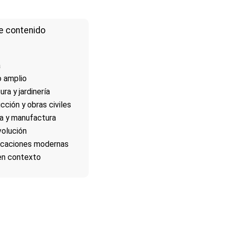
e contenido
a
o amplio
ura y jardinería
cción y obras civiles
ia y manufactura
volución
licaciones modernas
en contexto