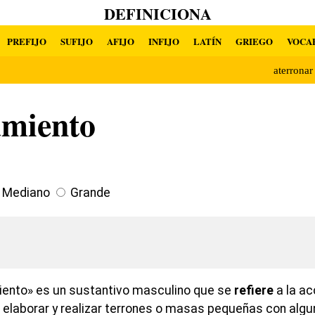
DEFINICIONA
PREFIJO
SUFIJO
AFIJO
INFIJO
LATÍN
GRIEGO
VOCA
aterrona
amiento
Mediano
Grande
iento» es un sustantivo masculino que se
refiere
a la ac
de elaborar y realizar terrones o masas pequeñas con alg