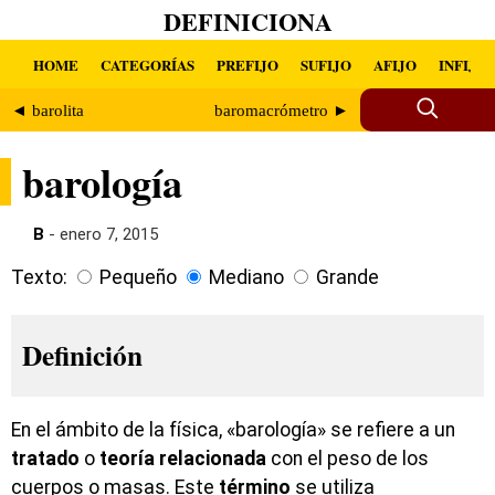
DEFINICIONA
HOME
CATEGORÍAS
PREFIJO
SUFIJO
AFIJO
INFIJO
◄ barolita
baromacrómetro ►
barología
B
- enero 7, 2015
Texto:
Pequeño
Mediano
Grande
Definición
En el ámbito de la física, «barología» se refiere a un
tratado
o
teoría
relacionada
con el peso de los
cuerpos o masas. Este
término
se utiliza