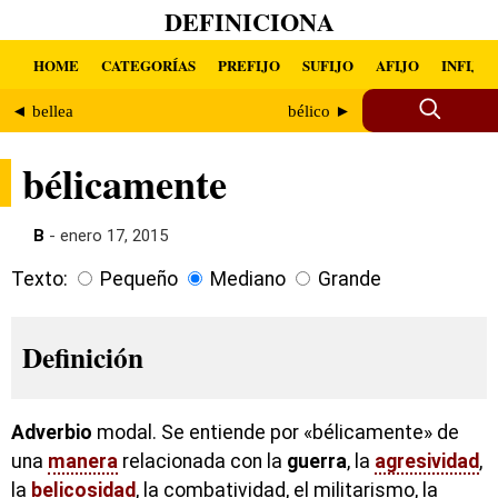
DEFINICIONA
HOME
CATEGORÍAS
PREFIJO
SUFIJO
AFIJO
INFIJO
◄ bellea
bélico ►
bélicamente
B
- enero 17, 2015
Texto:
Pequeño
Mediano
Grande
Definición
Adverbio
modal. Se entiende por «bélicamente» de
una
manera
relacionada con la
guerra
, la
agresividad
,
la
belicosidad
, la combatividad, el militarismo, la