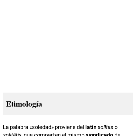
Etimología
La palabra «soledad» proviene del
latín
solĭtas
o
solitātis
, que comparten el mismo
significado
de