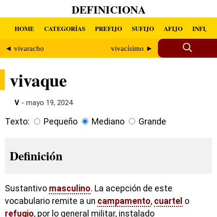
DEFINICIONA
HOME
CATEGORÍAS
PREFIJO
SUFIJO
AFIJO
INFIJO
◄ vivaracho
vivacísimo ►
vivaque
V
- mayo 19, 2024
Texto:
Pequeño
Mediano
Grande
Definición
Sustantivo
masculino
. La acepción de este
vocabulario remite a un
campamento
,
cuartel
o
refugio
, por lo general militar, instalado