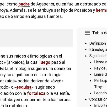
apel como
padre
de Agapenor, quien fue un destacado cau
roya. Además, se le atribuye ser hijo de Poseidón y
herm
o de Samos en algunas fuentes.
Tabla d
Definición
Etimologí
Significad
iene sus raíces etimológicas en el
Héroe m
ς» (ankaĭos), la cual
luego
pasó al
Rey de 
Esta etimología sugiere una conexión
Linaje d
o y su significado en la mitología
Partici
 «ankaĭos» podría derivar de «ἀγκή»
Troya
codo» o «
esquina
«, sugiriendo
Legado 
ciación con la
fortaleza
o la valentía,
Conclusio
se atribuyen comúnmente a los héroes
Importa
n la mitología.