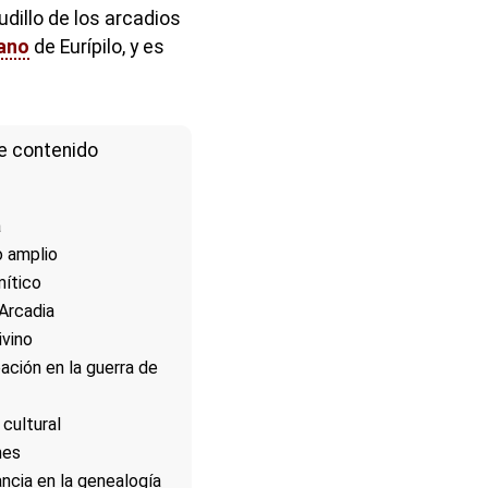
dillo de los arcadios
ano
de Eurípilo, y es
e contenido
a
o amplio
ítico
Arcadia
ivino
pación en la guerra de
cultural
nes
ncia en la genealogía