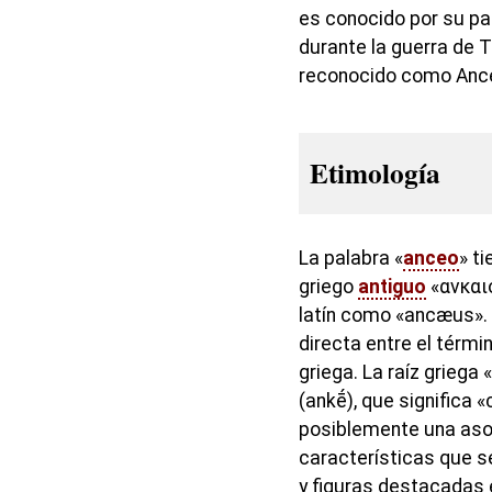
es conocido por su p
durante la guerra de T
reconocido como Ance
Etimología
La palabra «
anceo
» t
griego
antiguo
«ανκαιο
latín como «ancæus». 
directa entre el términ
griega. La raíz griega
(ankḗ), que significa «
posiblemente una aso
características que 
y figuras destacadas e