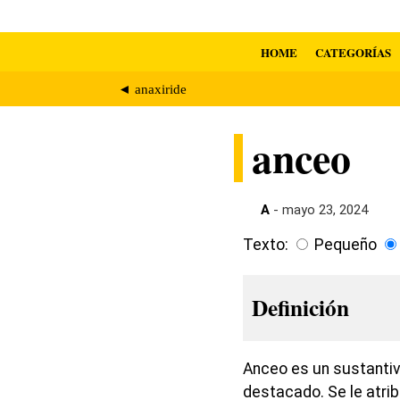
HOME
CATEGORÍAS
◄ anaxiride
anceo
A
- mayo 23, 2024
Texto:
Pequeño
Definición
Anceo es un sustantiv
destacado. Se le atrib