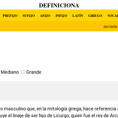
DEFINICIONA
PREFIJO
SUFIJO
AFIJO
INFIJO
LATÍN
GRIEGO
VOCA
ancianí
Mediano
Grande
o masculino que, en la mitología griega, hace referencia
uye el linaje de ser hijo de Licurgo, quien fue el rey de A