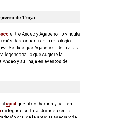
 guerra de Troya
esco
entre Anceo y Agapenor lo vincula
os más destacados de la mitología
roya. Se dice que Agapenor lideró a los
a legendaria, lo que sugiere la
e Anceo y su linaje en eventos de
 al
igual
que otros héroes y figuras
o
un legado cultural duradero en la
 tradición oral de la antigua Grecia y de