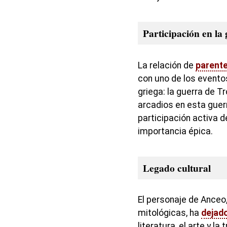
Participación en la
La relación de
parent
con uno de los event
griega: la guerra de T
arcadios en esta guerr
participación activa d
importancia épica.
Legado cultural
El personaje de Anceo,
mitológicas, ha
dejad
literatura, el arte y la