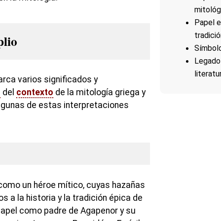
mitológ
Papel en
tradici
plio
Símbolo
Legado 
literatu
rca varios significados y
o
del
contexto
de la mitología griega y
 Algunas de estas interpretaciones
como un héroe mítico, cuyas hazañas
os a la historia y la tradición épica de
 papel como padre de Agapenor y su