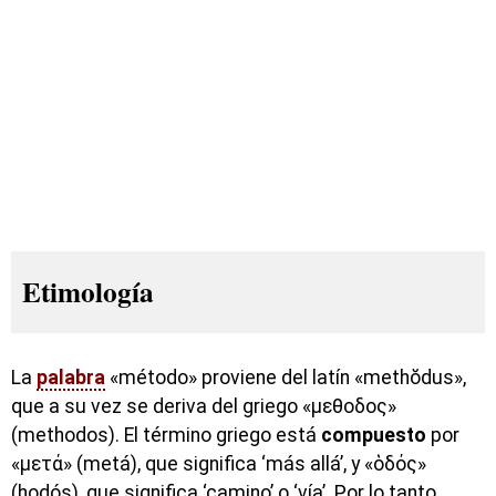
Etimología
La
palabra
«método» proviene del latín «methŏdus»,
que a su vez se deriva del griego «μεθοδος»
(methodos). El término griego está
compuesto
por
«μετά» (metá), que significa ‘más allá’, y «ὁδός»
(hodós), que significa ‘camino’ o ‘vía’. Por lo tanto,