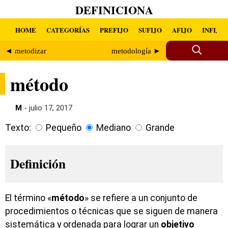
DEFINICIONA
HOME
CATEGORÍAS
PREFIJO
SUFIJO
AFIJO
INFIJO
◄ metodizar
metodología ►
método
M
- julio 17, 2017
Texto:
Pequeño
Mediano
Grande
Definición
El término «
método
» se refiere a un conjunto de
procedimientos o técnicas que se siguen de manera
sistemática y ordenada para lograr un
objetivo