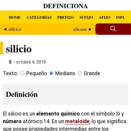
DEFINICIONA
HOME
CATEGORÍAS
PREFIJO
SUFIJO
AFIJO
INFIJO
◄ silícico
silicoso ►
silicio
S
- octubre 6, 2018
Texto:
Pequeño
Mediano
Grande
Definición
El silicio es un
elemento
químico
con el símbolo Si y
número
atómico 14. Es un
metaloide
, lo que significa
que posee propiedades intermedias entre los