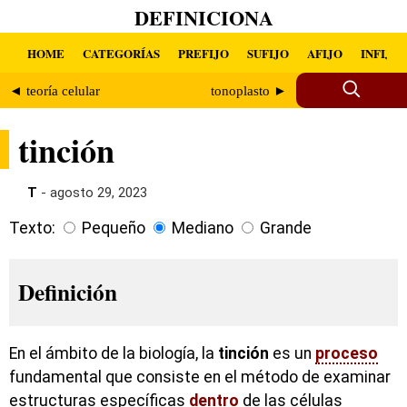
DEFINICIONA
HOME
CATEGORÍAS
PREFIJO
SUFIJO
AFIJO
INFIJO
◄ teoría celular
tonoplasto ►
tinción
T
- agosto 29, 2023
Texto:
Pequeño
Mediano
Grande
Definición
En el ámbito de la biología, la
tinción
es un
proceso
fundamental que consiste en el método de examinar
estructuras específicas
dentro
de las células