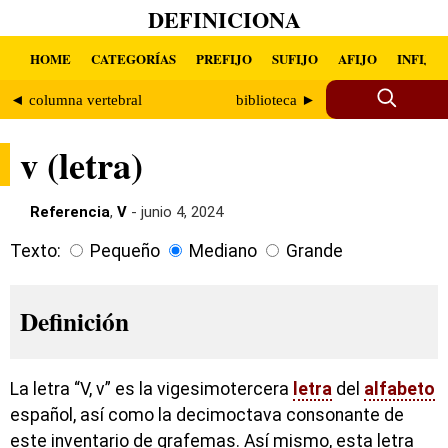
DEFINICIONA
HOME
CATEGORÍAS
PREFIJO
SUFIJO
AFIJO
INFIJO
◄ columna vertebral
biblioteca ►
v (letra)
Referencia
,
V
- junio 4, 2024
Texto:
Pequeño
Mediano
Grande
Definición
La letra “V, v” es la vigesimotercera
letra
del
alfabeto
español, así como la decimoctava consonante de
este inventario de grafemas. Así mismo, esta letra