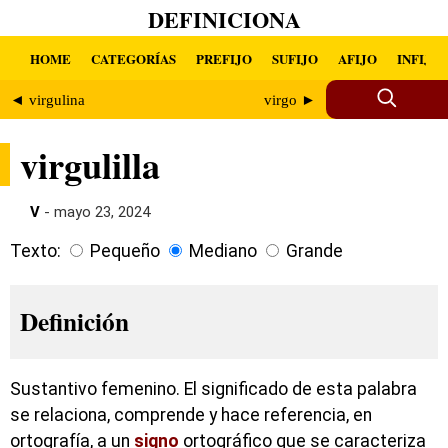
DEFINICIONA
HOME
CATEGORÍAS
PREFIJO
SUFIJO
AFIJO
INFIJO
◄ virgulina
virgo ►
virgulilla
V
- mayo 23, 2024
Texto:
Pequeño
Mediano
Grande
Definición
Sustantivo femenino. El significado de esta palabra
se relaciona, comprende y hace referencia, en
ortografía, a un
signo
ortográfico que se caracteriza