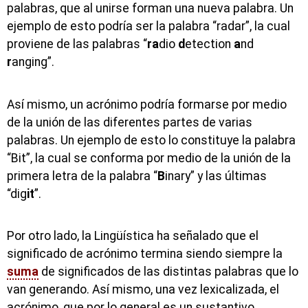
palabras, que al unirse forman una nueva palabra. Un
ejemplo de esto podría ser la palabra “radar”, la cual
proviene de las palabras “
ra
dio
d
etection
a
nd
r
anging”.
Así mismo, un acrónimo podría formarse por medio
de la unión de las diferentes partes de varias
palabras. Un ejemplo de esto lo constituye la palabra
“Bit”, la cual se conforma por medio de la unión de la
primera letra de la palabra “
B
inary” y las últimas
“dig
it
”.
Por otro lado, la Lingüística ha señalado que el
significado de acrónimo termina siendo siempre la
suma
de significados de las distintas palabras que lo
van generando. Así mismo, una vez lexicalizada, el
acrónimo, que por lo general es un sustantivo,