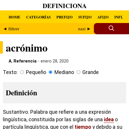
DEFINICIONA
HOME
CATEGORÍAS
PREFIJO
SUFIJO
AFIJO
INFIJO
◄ führer
nazi ►
acrónimo
A
,
Referencia
- enero 28, 2020
Texto:
Pequeño
Mediano
Grande
Definición
Sustantivo. Palabra que refiere a una expresión
lingüística, constituida por las siglas de una
idea
o
partícula lingüística, que con el
tiempo
y debido a su