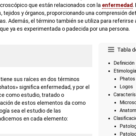
icroscópico que están relacionados con la
enfermedad
.
s, tejidos y órganos, proporcionando una comprensión det
as. Además, el término también se utiliza para referirse
 que ya es experimentada o padecida por una persona.
Tabla d
Definición
Etimologí
Phatos
 tiene sus raíces en dos términos
Logos
«phatos» significa enfermedad, y por el
Caracterís
uce como estudio, tratado o
Microsc
nación de estos elementos da como
Anatom
ogía sea el estudio de las
Clasificac
ndicemos en cada elemento:
Patolog
Patolog