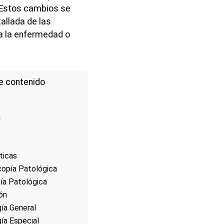
 Estos cambios se
allada de las
 a la enfermedad o
e contenido
a
ticas
opía Patológica
ía Patológica
ión
ía General
ía Especial