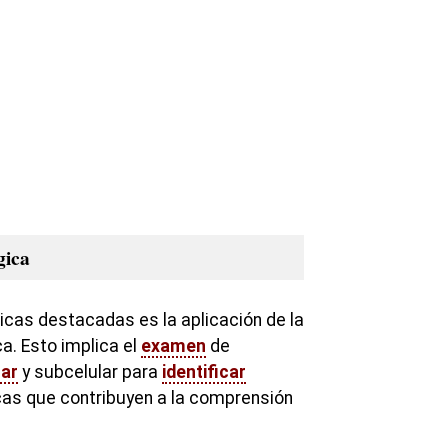
gica
icas destacadas es la aplicación de la
a. Esto implica el
examen
de
lar
y subcelular para
identificar
cas que contribuyen a la comprensión