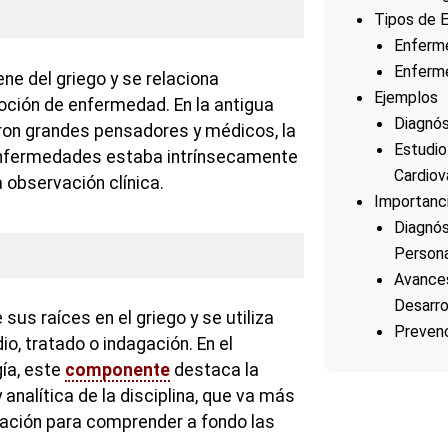
Tipos de 
Enferm
Enferm
ene del griego y se relaciona
Ejemplos
oción de enfermedad. En la antigua
Diagnós
eron grandes pensadores y médicos, la
Estudi
nfermedades estaba intrínsecamente
Cardiov
la observación clínica.
Importanci
Diagnós
Persona
Avances
Desarro
sus raíces en el griego y se utiliza
Prevenc
io, tratado o indagación. En el
gía, este
componente
destaca la
y analítica de la disciplina, que va más
vación para comprender a fondo las