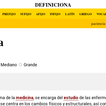
DEFINICIONA
PREFIJO
SUFIJO
AFIJO
INFIJO
LATÍN
GRIEGO
VOCA
pacienci
a
Mediano
Grande
ma de la
medicina
, se encarga del
estudio
de las enferm
e centra en los cambios físicos y estructurales, así c