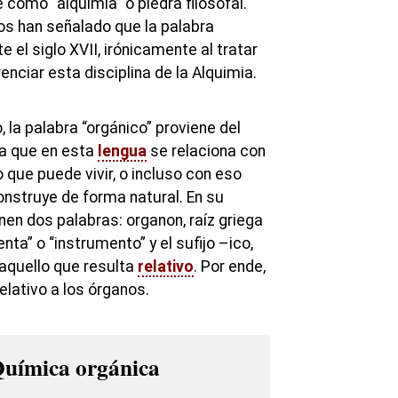
 como “alquímia” o piedra filosofal.
os han señalado que la palabra
 el siglo XVII, irónicamente al tratar
renciar esta disciplina de la Alquimia.
, la palabra “orgánico” proviene del
ra que en esta
lengua
se relaciona con
o que puede vivir, o incluso con eso
onstruye de forma natural. En su
en dos palabras: organon, raíz griega
nta” o “instrumento” y el sufijo –ico,
 aquello que resulta
relativo
. Por ende,
elativo a los órganos.
 Química orgánica