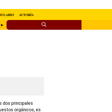
BULARIO
AUTORÍA
a ►
s dos principales
uestos orgánicos, es