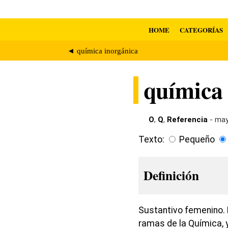
HOME
CATEGORÍAS
◄ química inorgánica
química
O
,
Q
,
Referencia
- may
Texto:
Pequeño
Definición
Sustantivo femenino. 
ramas de la Química, 