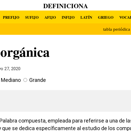
DEFINICIONA
PREFIJO
SUFIJO
AFIJO
INFIJO
LATÍN
GRIEGO
VOCA
tabla periódic
 orgánica
o 27, 2020
Mediano
Grande
Palabra compuesta, empleada para referirse a una de la
y que se dedica específicamente al estudio de los comp