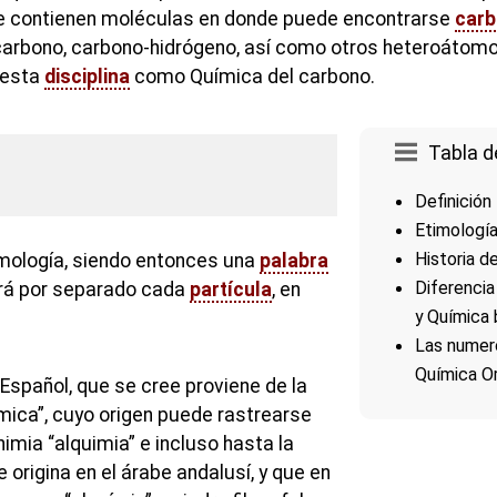
 contienen moléculas en donde puede encontrarse
car
carbono, carbono-hidrógeno, así como otros heteroátomo
 esta
disciplina
como Química del carbono.
Tabla d
Definición
Etimologí
Historia d
mología, siendo entonces una
palabra
Diferencia
rá por separado cada
partícula
, en
y Química 
Las numero
Química O
 Español, que se cree proviene de la
imica”, cuyo origen puede rastrearse
imia “alquimia” e incluso hasta la
e origina en el árabe andalusí, y que en