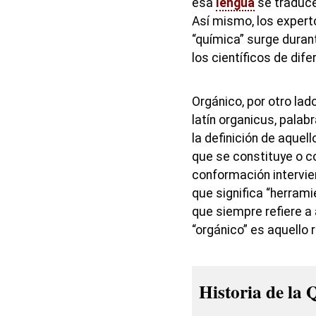
esa
lengua
se traduce
Así mismo, los expert
“química” surge durante
los científicos de dife
Orgánico, por otro lado
latín organicus, palab
la definición de aquell
que se constituye o c
conformación intervien
que significa “herramie
que siempre refiere a
“orgánico” es aquello r
Historia de la