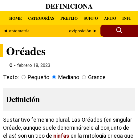
DEFINICIONA
HOME
CATEGORÍAS
PREFIJO
SUFIJO
AFIJO
INFIJO
◄ optometría
oviposición ►
Oréades
O
- febrero 18, 2023
Texto:
Pequeño
Mediano
Grande
Definición
Sustantivo femenino plural. Las Oréades (en singular
Oréade, aunque suele denominársele al conjunto de
ellas) son un tipo de
ninfas
en la mitología griega que