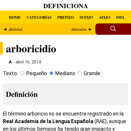
DEFINICIONA
HOME
CATEGORÍAS
PREFIJO
SUFIJO
AFIJO
INFIJO
◄ abriolar
abroarse ►
arboricidio
A
- abril 16, 2014
Texto:
Pequeño
Mediano
Grande
Definición
El término arboricio no se encuentra registrado en la
Real Academia de la Lengua Española
(RAE), aunque
en los últimos tiempos ha tenido gran impacto y