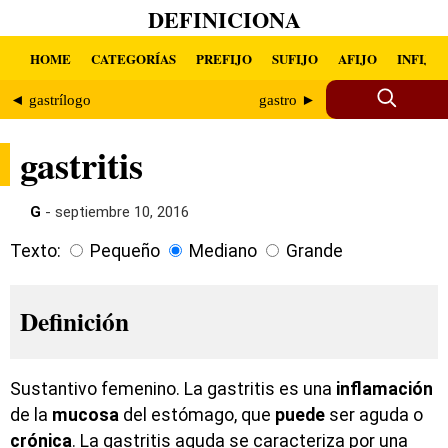
DEFINICIONA
HOME
CATEGORÍAS
PREFIJO
SUFIJO
AFIJO
INFIJO
◄ gastrílogo
gastro ►
gastritis
G
- septiembre 10, 2016
Texto:
Pequeño
Mediano
Grande
Definición
Sustantivo femenino. La gastritis es una
inflamación
de la
mucosa
del estómago, que
puede
ser aguda o
crónica
. La gastritis aguda se caracteriza por una