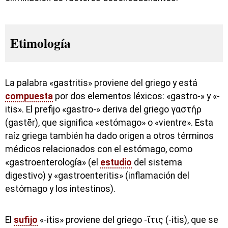
Etimología
La palabra «gastritis» proviene del griego y está
compuesta
por dos elementos léxicos: «gastro-» y «-
itis». El prefijo «gastro-» deriva del griego γαστήρ
(gastēr), que significa «estómago» o «vientre». Esta
raíz griega también ha dado origen a otros términos
médicos relacionados con el estómago, como
«gastroenterología» (el
estudio
del sistema
digestivo) y «gastroenteritis» (inflamación del
estómago y los intestinos).
El
sufijo
«-itis» proviene del griego -ῖτις (-itis), que se