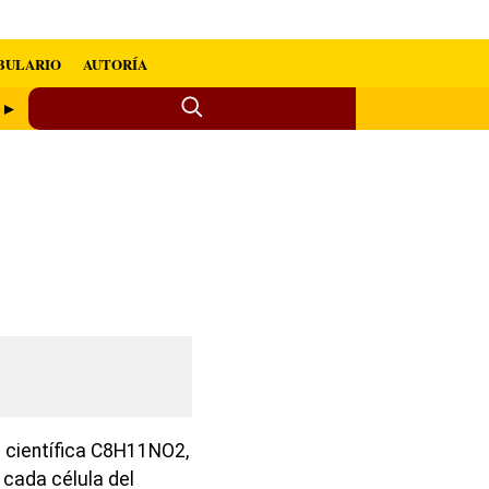
BULARIO
AUTORÍA
n ►
 científica C8H11NO2,
 cada célula del