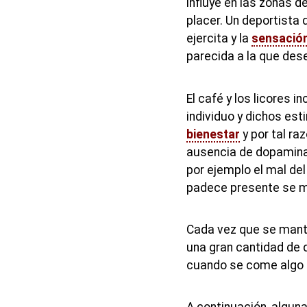
influye en las zonas d
placer. Un deportista
ejercita y la
sensació
parecida a la que de
El café y los licores 
individuo y dichos est
bienestar
y por tal ra
ausencia de dopamina
por ejemplo el mal del
padece presente se 
Cada vez que se manti
una gran cantidad de d
cuando se come algo
A continuación, algun