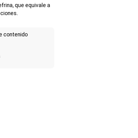
rina, que equivale a
nciones.
e contenido
a