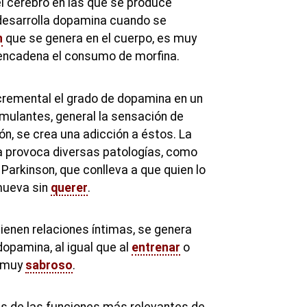
el cerebro en las que se produce
 desarrolla dopamina cuando se
n
que se genera en el cuerpo, es muy
sencadena el consumo de morfina.
incremental el grado de dopamina en un
imulantes, general la sensación de
zón, se crea una adicción a éstos. La
 provoca diversas patologías, como
 Parkinson, que conlleva a que quien lo
mueva sin
querer
.
enen relaciones íntimas, se genera
opamina, al igual que al
entrenar
o
 muy
sabroso
.
as de las funciones más relevantes de