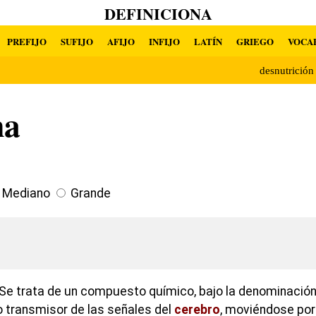
DEFINICIONA
PREFIJO
SUFIJO
AFIJO
INFIJO
LATÍN
GRIEGO
VOCA
desnutrició
na
Mediano
Grande
Se trata de un compuesto químico, bajo la denominación
transmisor de las señales del
cerebro
, moviéndose por