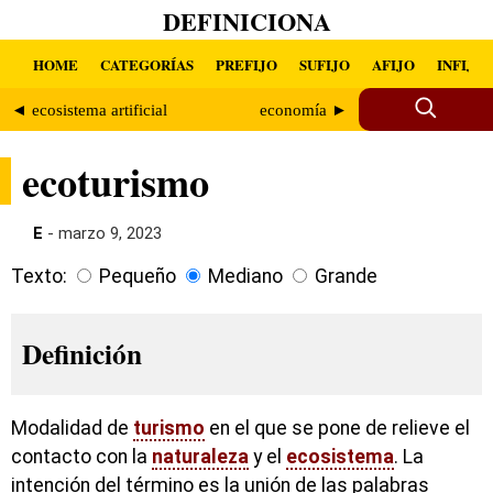
DEFINICIONA
HOME
CATEGORÍAS
PREFIJO
SUFIJO
AFIJO
INFIJO
◄ ecosistema artificial
economía ►
ecoturismo
E
- marzo 9, 2023
Texto:
Pequeño
Mediano
Grande
Definición
Modalidad de
turismo
en el que se pone de relieve el
contacto con la
naturaleza
y el
ecosistema
. La
intención del término es la unión de las palabras