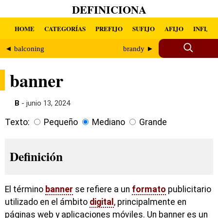
DEFINICIONA
HOME
CATEGORÍAS
PREFIJO
SUFIJO
AFIJO
INFIJO
◄ balconing
brandy ►
banner
B
- junio 13, 2024
Texto:
Pequeño
Mediano
Grande
Definición
El término
banner
se refiere a un
formato
publicitario
utilizado en el ámbito
digital
, principalmente en
páginas web y aplicaciones móviles. Un banner es un