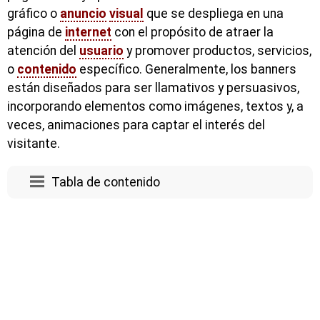
gráfico o
anuncio
visual
que se despliega en una
página de
internet
con el propósito de atraer la
atención del
usuario
y promover productos, servicios,
o
contenido
específico. Generalmente, los banners
están diseñados para ser llamativos y persuasivos,
incorporando elementos como imágenes, textos y, a
veces, animaciones para captar el interés del
visitante.
Tabla de contenido