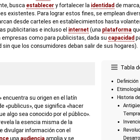
nte, busca
establecer
y fortalecer la
identidad
de marca,
ntes existentes. Para lograr estos fines, se emplean dive
rcan desde carteles en establecimientos hasta volante
las publicitarias e incluso el
internet
(una
plataforma
que
ra empresas como para publicistas, dada su
capacidad
p
d sin que los consumidores deban salir de sus hogares).
Tabla d
Definición
Etimologí
Historia d
» encuentra su origen en el latín
Antigüe
de «publicus», que significa «hacer
Tempra
ue algo sea conocido por el público».
Invenci
revela la esencia misma de la
Revoluc
de divulgar información con el
Desarro
ance
una
audiencia
amplia y se