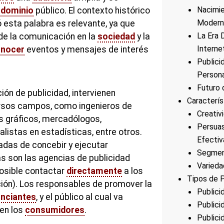
Nacimie
l
dominio
público. El contexto histórico
Modern
ó esta palabra es relevante, ya que
La Era D
 de la comunicación en la
sociedad
y la
Interne
nocer
eventos y mensajes de interés
Publici
Persona
Futuro 
ión de publicidad, intervienen
Caracterís
ersos campos, como ingenieros de
Creativ
s gráficos, mercadólogos,
Persuas
listas en estadísticas, entre otros.
Efectiv
das de concebir y ejecutar
Segmen
s son las agencias de publicidad
Varied
osible contactar
directamente
a los
Tipos de P
ón). Los responsables de promover la
Publici
nciantes
, y el público al cual va
Publici
 en los
consumidores
.
Publici