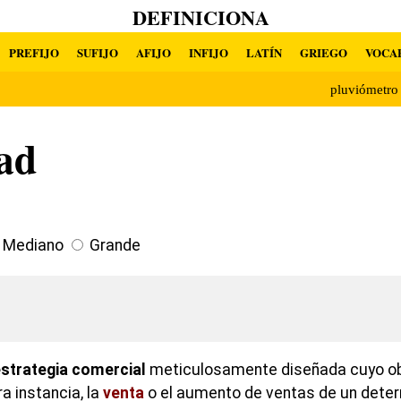
DEFINICIONA
PREFIJO
SUFIJO
AFIJO
INFIJO
LATÍN
GRIEGO
VOCA
pluviómetr
ad
Mediano
Grande
strategia comercial
meticulosamente diseñada cuyo obj
ra instancia, la
venta
o el aumento de ventas de un det