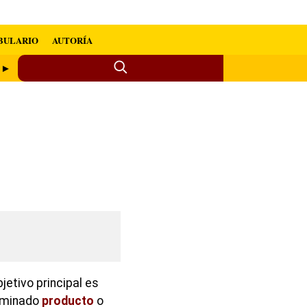
BULARIO
AUTORÍA
o ►
etivo principal es
erminado
producto
o