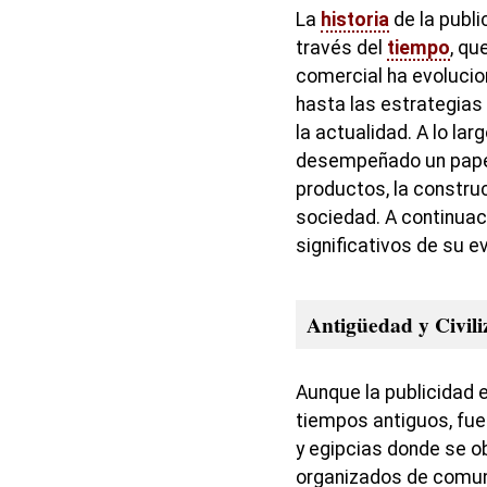
La
historia
de la publi
través del
tiempo
, q
comercial ha evoluci
hasta las estrategias
la actualidad. A lo larg
desempeñado un pap
productos, la construc
sociedad. A continuac
significativos de su e
Antigüedad y Civil
Aunque la publicidad 
tiempos antiguos, fue
y egipcias donde se o
organizados de comun