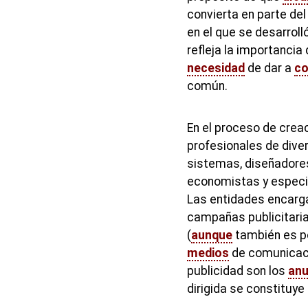
convierta en parte de
en el que se desarroll
refleja la importancia
necesidad
de dar a
co
común.
En el proceso de creac
profesionales de div
sistemas, diseñadore
economistas y especia
Las entidades encarga
campañas publicitaria
(
aunque
también es p
medios
de comunicaci
publicidad son los
anu
dirigida se constituye