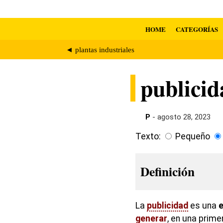
HOME
CATEGORÍAS
◄ plantas industriales
publicid
P
- agosto 28, 2023
Texto:
Pequeño
Definición
La
publicidad
es una
e
generar
, en una prime