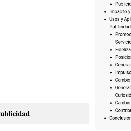
Publici
Impacto y 
Usos y Apl
Publicidad
Promoc
Servici
Fideliz
Posici
Generac
Impulso
Cambio
Generac
Curiosi
Cambio
Contrib
Publicidad
Conclusio