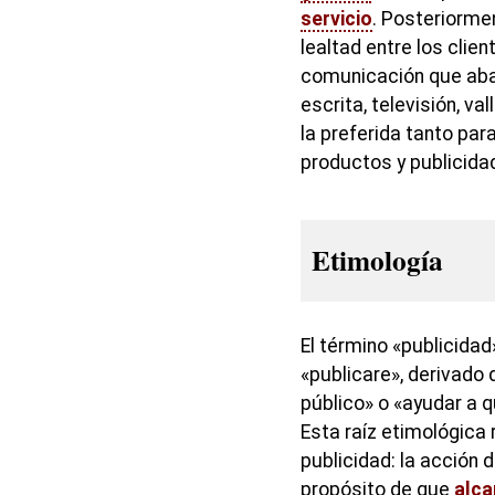
servicio
. Posteriorme
lealtad entre los clie
comunicación que aba
escrita, televisión, val
la preferida tanto pa
productos y publicida
Etimología
El término «publicidad
«publicare», derivado 
público» o «ayudar a q
Esta raíz etimológica 
publicidad: la acción 
propósito de que
alc