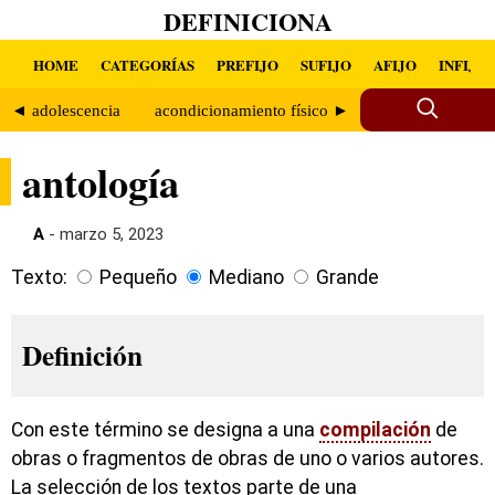
DEFINICIONA
HOME
CATEGORÍAS
PREFIJO
SUFIJO
AFIJO
INFIJO
◄ adolescencia
acondicionamiento físico ►
antología
A
- marzo 5, 2023
Texto:
Pequeño
Mediano
Grande
Definición
Con este término se designa a una
compilación
de
obras o fragmentos de obras de uno o varios autores.
La selección de los textos parte de una