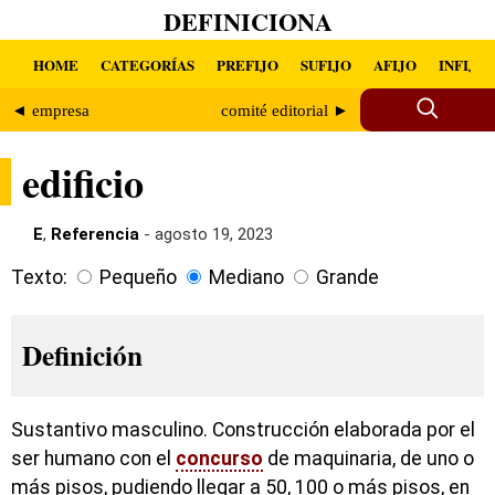
DEFINICIONA
HOME
CATEGORÍAS
PREFIJO
SUFIJO
AFIJO
INFIJO
◄ empresa
comité editorial ►
edificio
E
,
Referencia
- agosto 19, 2023
Texto:
Pequeño
Mediano
Grande
Definición
Sustantivo masculino. Construcción elaborada por el
ser humano con el
concurso
de maquinaria, de uno o
más pisos, pudiendo llegar a 50, 100 o más pisos, en